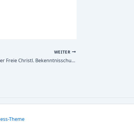
WEITER
Alle Schulbücher Freie Christl. Bekenntnisschule Hennef Evangelische Bekenntnisgrundschule des Fr.Christl. Bekenntnisschule Hennef e.V.
ress-Theme