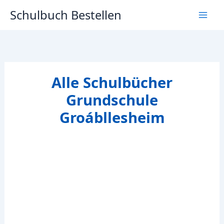
Zum
Schulbuch Bestellen
Inhalt
springen
Alle Schulbücher
Grundschule
Groábllesheim