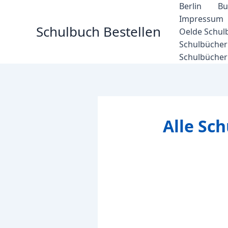
Zum
Berlin
Bu
Inhalt
Impressum
Schulbuch Bestellen
springen
Oelde Schul
Schulbücher 
Schulbücher
Alle Sc