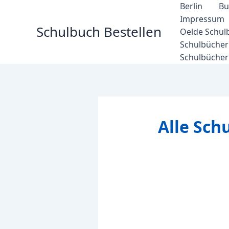
Zum
Berlin
Bu
Inhalt
Impressum
Schulbuch Bestellen
springen
Oelde Schul
Schulbücher 
Schulbücher
Alle Sc