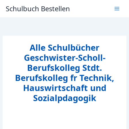
Zum
Schulbuch Bestellen
Inhalt
springen
Alle Schulbücher
Geschwister-Scholl-
Berufskolleg Stdt.
Berufskolleg fr Technik,
Hauswirtschaft und
Sozialpdagogik