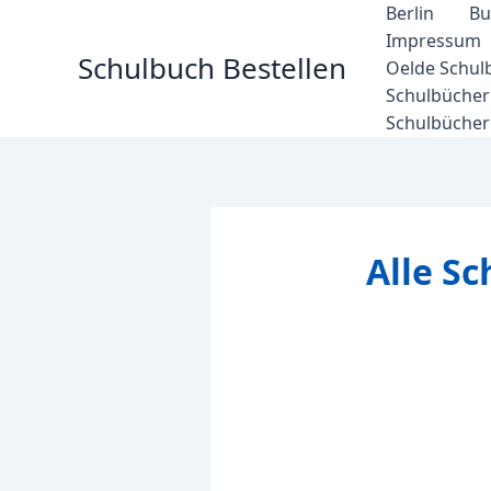
Zum
Berlin
Bu
Inhalt
Impressum
Schulbuch Bestellen
springen
Oelde Schul
Schulbücher 
Schulbücher
Alle S