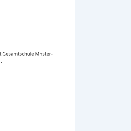
st,Gesamtschule Mnster-
.