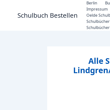
Zum
Berlin
Bu
Inhalt
Impressum
Schulbuch Bestellen
springen
Oelde Schul
Schulbücher 
Schulbücher
Alle 
Lindgren/