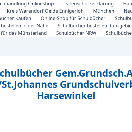
chhandlung Onlineshop
Datenschutzerklärung
Häu
Kreis Warendorf Oelde Ennigerloh
München
Neu
bücher Kaufen
Online-Shop für Schulbücher
Schulbu
bestellen in der Nähe
Schulbücher bestellen Ruhrgebi
 für das Münsterland
Schulbücher NRW
Schulbücher
Schulbücher Gem.Grundsch.A
St.Johannes Grundschulverb
Harsewinkel