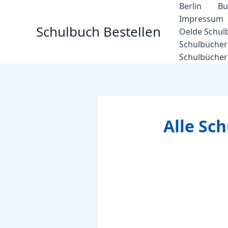
Zum
Berlin
Bu
Inhalt
Impressum
Schulbuch Bestellen
springen
Oelde Schul
Schulbücher 
Schulbücher
Alle Sc