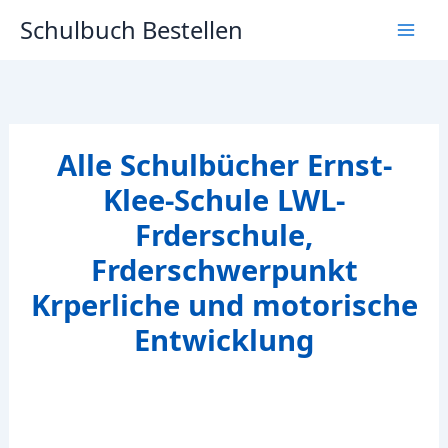
Zum
Schulbuch Bestellen
Inhalt
springen
Alle Schulbücher Ernst-
Klee-Schule LWL-
Frderschule,
Frderschwerpunkt
Krperliche und motorische
Entwicklung