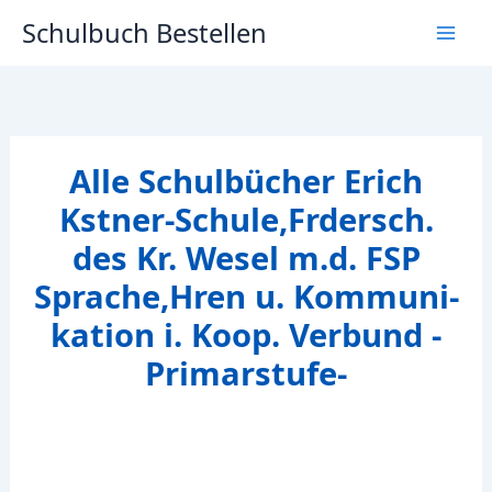
Zum
Schulbuch Bestellen
Inhalt
springen
Alle Schulbücher Erich
Kstner-Schule,Frdersch.
des Kr. Wesel m.d. FSP
Sprache,Hren u. Kommuni-
kation i. Koop. Verbund -
Primarstufe-