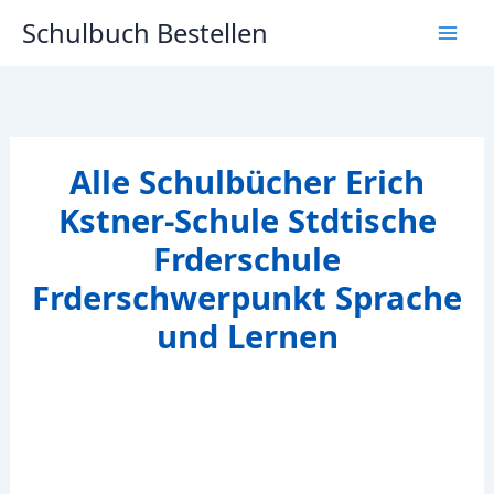
Zum
Schulbuch Bestellen
Inhalt
springen
Alle Schulbücher Erich
Kstner-Schule Stdtische
Frderschule
Frderschwerpunkt Sprache
und Lernen