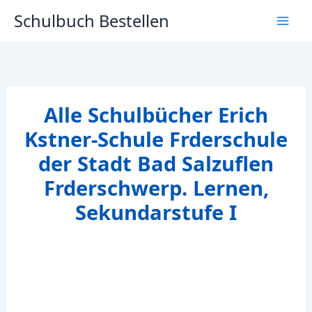
Zum
Schulbuch Bestellen
Inhalt
springen
Alle Schulbücher Erich
Kstner-Schule Frderschule
der Stadt Bad Salzuflen
Frderschwerp. Lernen,
Sekundarstufe I