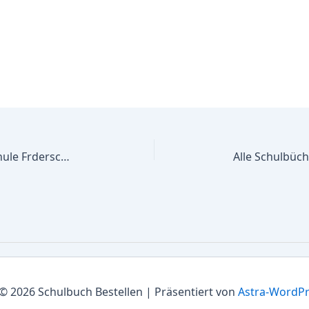
Alle Schulbücher Bnninghardt-Schule Frderschule des Kreises Wesel mit dem Frderschwerpunkt Geistige Entwicklung
© 2026 Schulbuch Bestellen | Präsentiert von
Astra-WordP