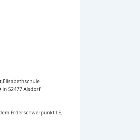
t,Elisabethschule
Q in 52477 Alsdorf
t dem Frderschwerpunkt LE,