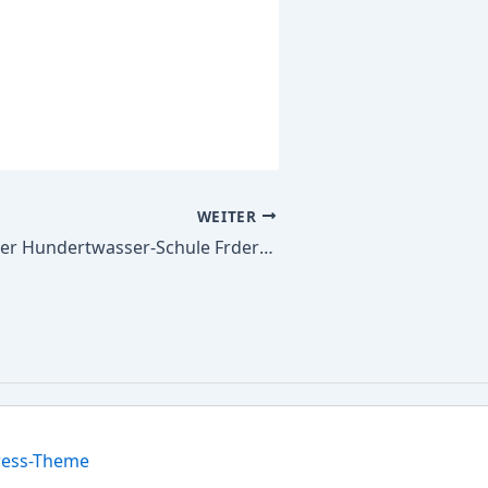
WEITER
Alle Schulbücher Hundertwasser-Schule Frderschule des Mrkischen Kreises mit dem Frderschwerpunkt Lernen u. Sprache ? Primar- und Sekundarstufe I
ress-Theme