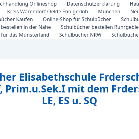
chhandlung Onlineshop
Datenschutzerklärung
Häu
Kreis Warendorf Oelde Ennigerloh
München
Neu
bücher Kaufen
Online-Shop für Schulbücher
Schulbu
bestellen in der Nähe
Schulbücher bestellen Ruhrgebi
 für das Münsterland
Schulbücher NRW
Schulbücher
her Elisabethschule Frderschu
f, Prim.u.Sek.I mit dem Frd
LE, ES u. SQ