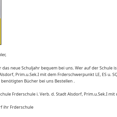
ler,
r das neue Schuljahr bequem bei uns. Wer auf der Schule is
t Alsdorf, Prim.u.Sek.I mit dem Frderschwerpunkt LE, ES u. S
e benötigten Bücher bei uns Bestellen .
hule Frderschule i. Verb. d. Stadt Alsdorf, Prim.u.Sek.I mi
f ihr Frderschule