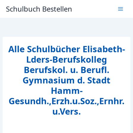
Zum
Schulbuch Bestellen
Inhalt
springen
Alle Schulbücher Elisabeth-
Lders-Berufskolleg
Berufskol. u. Berufl.
Gymnasium d. Stadt
Hamm-
Gesundh.,Erzh.u.Soz.,Ernhr.
u.Vers.