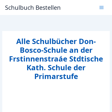
Zum
Schulbuch Bestellen
Inhalt
springen
Alle Schulbücher Don-
Bosco-Schule an der
Frstinnenstraáe Stdtische
Kath. Schule der
Primarstufe