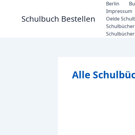
Zum
Berlin
Bu
Inhalt
Impressum
Schulbuch Bestellen
springen
Oelde Schul
Schulbücher 
Schulbücher
Alle Schulbü