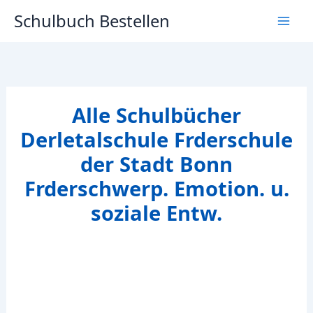
Zum
Schulbuch Bestellen
Inhalt
springen
Alle Schulbücher
Derletalschule Frderschule
der Stadt Bonn
Frderschwerp. Emotion. u.
soziale Entw.