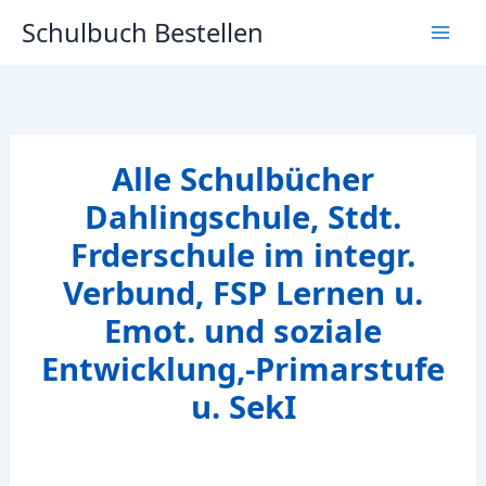
Zum
Schulbuch Bestellen
Inhalt
springen
Alle Schulbücher
Dahlingschule, Stdt.
Frderschule im integr.
Verbund, FSP Lernen u.
Emot. und soziale
Entwicklung,-Primarstufe
u. SekI