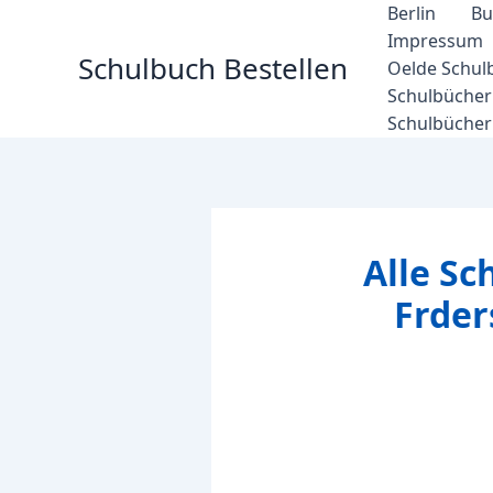
Zum
Berlin
Bu
Inhalt
Impressum
Schulbuch Bestellen
springen
Oelde Schul
Schulbücher 
Schulbücher
Alle Sc
Frde