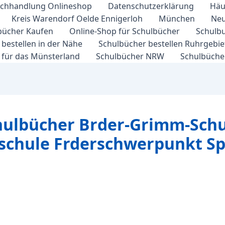
chhandlung Onlineshop
Datenschutzerklärung
Häu
Kreis Warendorf Oelde Ennigerloh
München
Neu
bücher Kaufen
Online-Shop für Schulbücher
Schulbu
bestellen in der Nähe
Schulbücher bestellen Ruhrgebi
 für das Münsterland
Schulbücher NRW
Schulbücher
hulbücher Brder-Grimm-Schul
rschule Frderschwerpunkt S