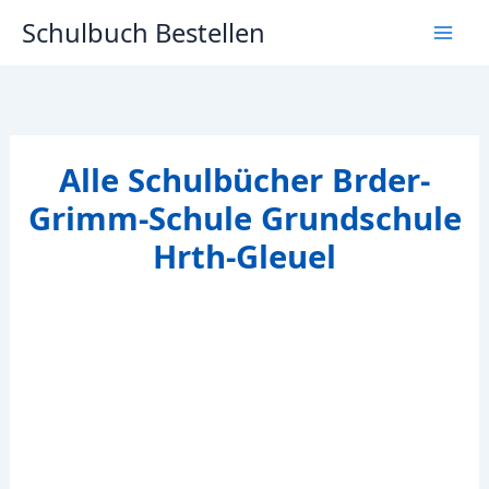
Zum
Schulbuch Bestellen
Inhalt
springen
Alle Schulbücher Brder-
Grimm-Schule Grundschule
Hrth-Gleuel