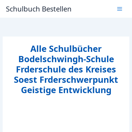
Zum
Schulbuch Bestellen
Inhalt
springen
Alle Schulbücher
Bodelschwingh-Schule
Frderschule des Kreises
Soest Frderschwerpunkt
Geistige Entwicklung