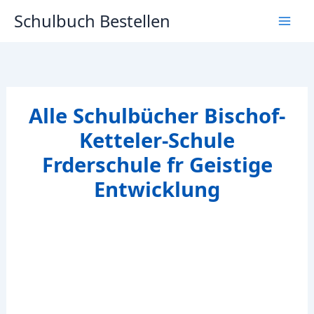
Zum
Schulbuch Bestellen
Inhalt
springen
Alle Schulbücher Bischof-
Ketteler-Schule
Frderschule fr Geistige
Entwicklung