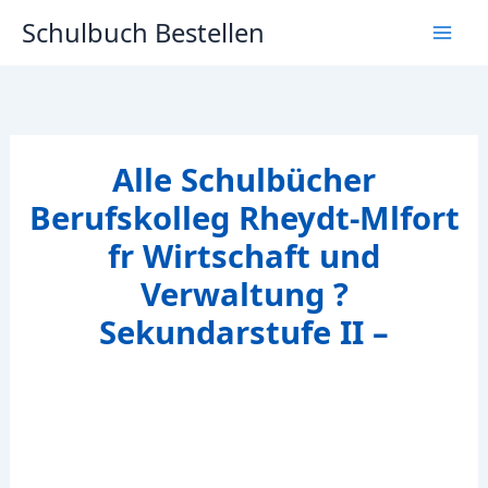
Zum
Schulbuch Bestellen
Inhalt
springen
Alle Schulbücher
Berufskolleg Rheydt-Mlfort
fr Wirtschaft und
Verwaltung ?
Sekundarstufe II –