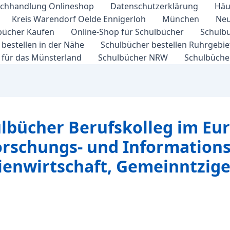
chhandlung Onlineshop
Datenschutzerklärung
Häu
Kreis Warendorf Oelde Ennigerloh
München
Neu
bücher Kaufen
Online-Shop für Schulbücher
Schulbu
bestellen in der Nähe
Schulbücher bestellen Ruhrgebi
 für das Münsterland
Schulbücher NRW
Schulbücher
ulbücher Berufskolleg im Eur
Forschungs- und Information
enwirtschaft, Gemeinntzige