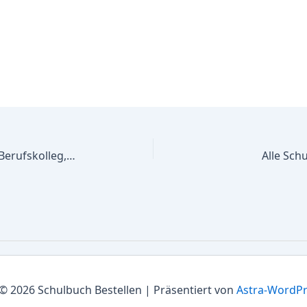
Alle Schulbücher Walter-Gropius-Berufskolleg, Technische Schule der Stadt Bochum, Berufliches Gymnasium
Alle Sch
© 2026 Schulbuch Bestellen | Präsentiert von
Astra-WordP