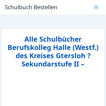
Zum
Schulbuch Bestellen
Inhalt
springen
Alle Schulbücher
Berufskolleg Halle (Westf.)
des Kreises Gtersloh ?
Sekundarstufe II –