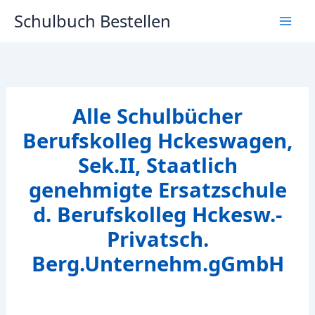
Zum
Schulbuch Bestellen
Inhalt
springen
Alle Schulbücher
Berufskolleg Hckeswagen,
Sek.II, Staatlich
genehmigte Ersatzschule
d. Berufskolleg Hckesw.-
Privatsch.
Berg.Unternehm.gGmbH