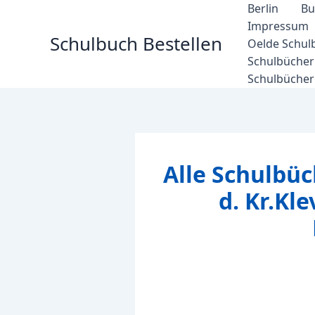
Zum
Berlin
Bu
Inhalt
Impressum
Schulbuch Bestellen
springen
Oelde Schul
Schulbücher 
Schulbücher
Alle Schulbüc
d. Kr.Kle