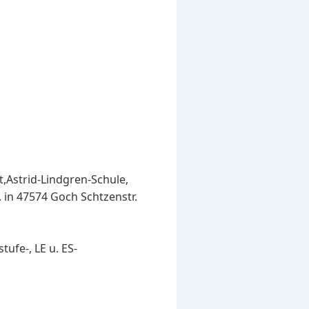
t,Astrid-Lindgren-Schule,
. in 47574 Goch Schtzenstr.
ufe-, LE u. ES-