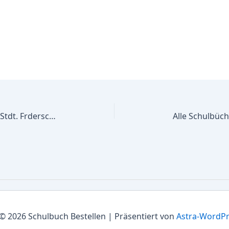
Alle Schulbücher Roáheideschule Stdt. Frderschule, Frderschwerpunkte Lernen,Emotionale u. soziale Entwicklung
© 2026 Schulbuch Bestellen | Präsentiert von
Astra-WordP