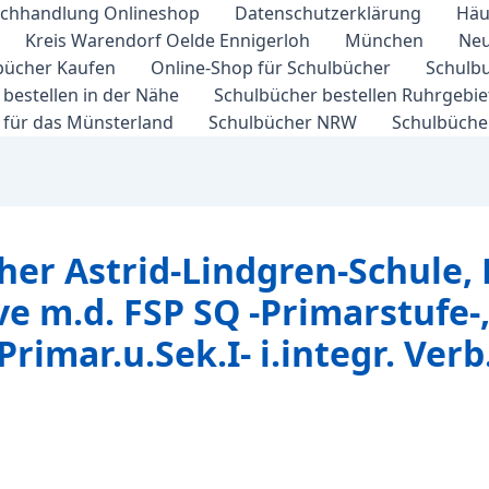
chhandlung Onlineshop
Datenschutzerklärung
Häu
Kreis Warendorf Oelde Ennigerloh
München
Neu
bücher Kaufen
Online-Shop für Schulbücher
Schulbu
bestellen in der Nähe
Schulbücher bestellen Ruhrgebi
 für das Münsterland
Schulbücher NRW
Schulbücher
her Astrid-Lindgren-Schule,
ve m.d. FSP SQ -Primarstufe-,
Primar.u.Sek.I- i.integr. Verb