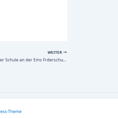
WEITER
Alle Schulbücher Schule an der Ems Frderschule d. Kreises Steinfurt m. d. FSP Emotionale u. soz. Entw. in d. Sek.I
ress-Theme