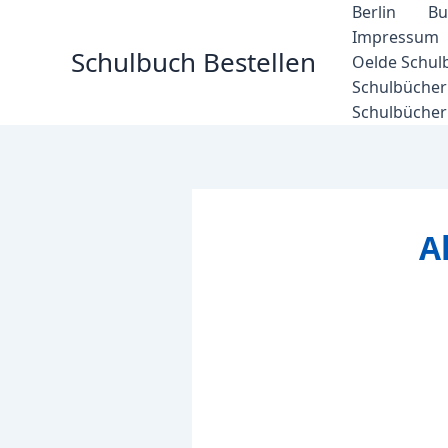
Zum
Berlin
Bu
Inhalt
Impressum
Schulbuch Bestellen
springen
Oelde Schul
Schulbücher 
Schulbücher
A