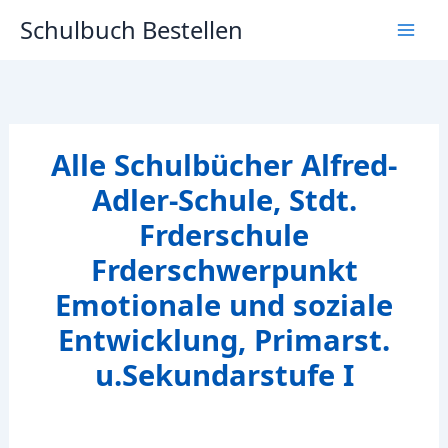
Zum
Schulbuch Bestellen
Inhalt
springen
Alle Schulbücher Alfred-
Adler-Schule, Stdt.
Frderschule
Frderschwerpunkt
Emotionale und soziale
Entwicklung, Primarst.
u.Sekundarstufe I